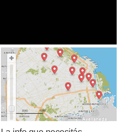
0
3040
6080
metros
La info que necesitás