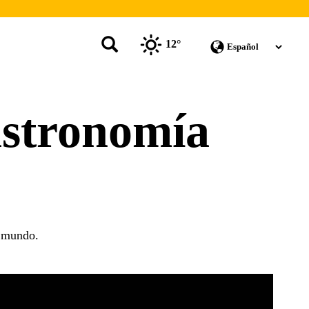
12°
gastronomía
l mundo.