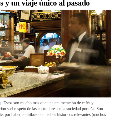
s y un viaje único al pasado
s
. Estos son mucho más que una enumeración de cafés y
ición y el respeto de las costumbres en la sociedad porteña. Son
nte, por haber contribuido a hechos históricos relevantes (muchos