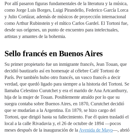
Por allí pasaron figuras fundamentales de la literatura y la música,
como Jorge Luis Borges, Luigi Pirandello, Federico García Lorca
y Julio Cortázar, además de músicos de proyección internacional
como Arthur Rubinstein y el mítico Carlos Gardel. El Tortoni fue,
desde sus orígenes, un punto de encuentro para intelectuales,
artistas y amantes de la bohemia.
Sello francés en Buenos Aires
Su primer propietario fue un inmigrante francés, Jean Touan, que
decidió bautizarlo así en homenaje al célebre Café Tortoni de
París. Per también hubo otro francés, un vasco francés a decir
verdad, que quedó ligado para siempre a la historia del Tortoni. Se
llamaba Celestino Curutchet y era el marido de Ana Artcanthurry,
hija de la mujer de Touan. Posiblemente atraído por lo que su
suegra contaba sobre Buenos Aires, en 1870, Curutchet decidió
que se mudarían a la Argentina. En 1879, se hizo cargo del
Tortoni, que dirigió hasta su fallecimiento. Fue él quien trasladó el
local a la calle Rivadavia y, el 26 de octubre de 1894 —pocos
meses después de la inauguración de la
Avenida de Mayo
—, abrió