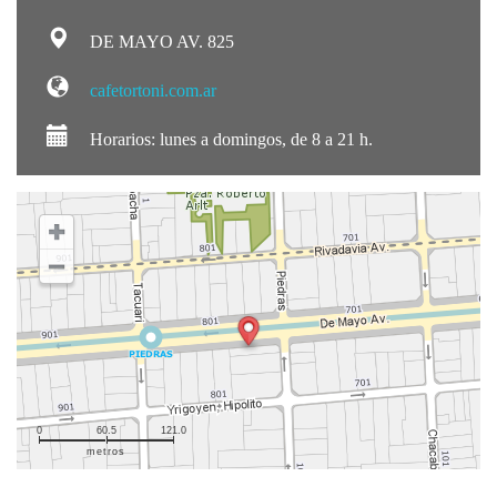
DE MAYO AV. 825
cafetortoni.com.ar
Horarios: lunes a domingos, de 8 a 21 h.
0
60.5
121.0
metros