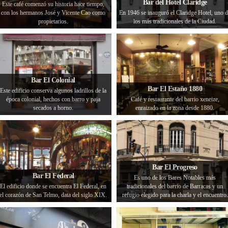
Bar del Hotel Claridge
Este café comenzó su historia hace tiempo,
con los hermanos José y Vicente Cao como
En 1946 se inauguró el Claridge Hotel, uno 
propietarios.
los más tradicionales de la Ciudad.
Bar El Colonial
Bar El Estaño 1880
Este edificio conserva algunos ladrillos de la
época colonial, hechos con barro y paja
Café y restaurante del barrio xeneize,
secados a horno.
enraizado en la zona desde 1880.
Bar El Progreso
Bar El Federal
Es uno de los Bares Notables más
El edificio donde se encuentra El Federal, en
tradicionales del barrio de Barracas y un
el corazón de San Telmo, data del siglo XIX.
refugio elegido para la charla y el encuentro.