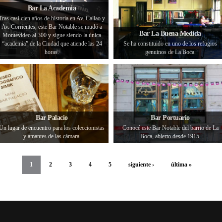
Bar La Academia
Tras casi cien años de historia en Av. Callao y
Av. Corrientes, este Bar Notable se mudó a
Bar La Buena Medida
Montevideo al 300 y sigue siendo la única
“academia” de la Ciudad que atiende las 24
Se ha constituido en uno de los refugios
horas.
genuinos de La Boca.
Bar Palacio
Bar Portuario
Un lugar de encuentro para los coleccionistas
Conocé este Bar Notable del barrio de La
y amantes de las cámara.
Boca, abierto desde 1915.
1
2
3
4
5
siguiente ›
última »