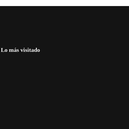
 de la Ciudad de Buenos Aires. Permite filtrar por día de la semana, t
 más completa y oficial disponible. Recomendá visitar el buscador en:
Lo más visitado