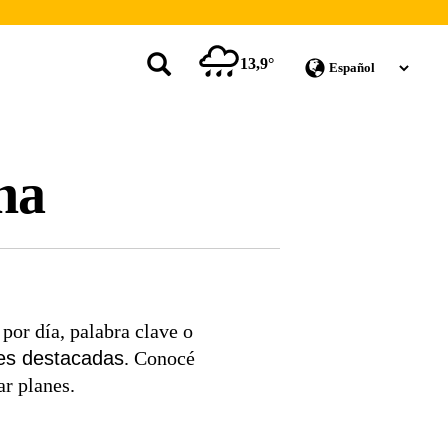
13,9°
na
por día, palabra clave o
es destacadas
. Conocé
ar planes.