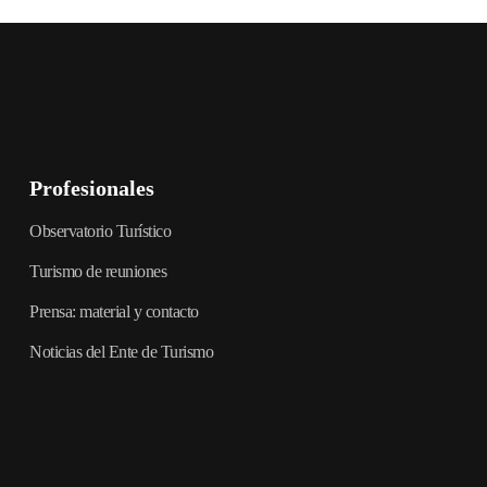
vidades en Buenos Aires, publicado por el Ente de Turismo del Gobierno
es o qué hacer hoy en Buenos Aires, esta herramienta es la respuesta
Buenos Aires Ciudad oficial
Profesionales
Observatorio Turístico
Turismo de reuniones
Prensa: material y contacto
Noticias del Ente de Turismo