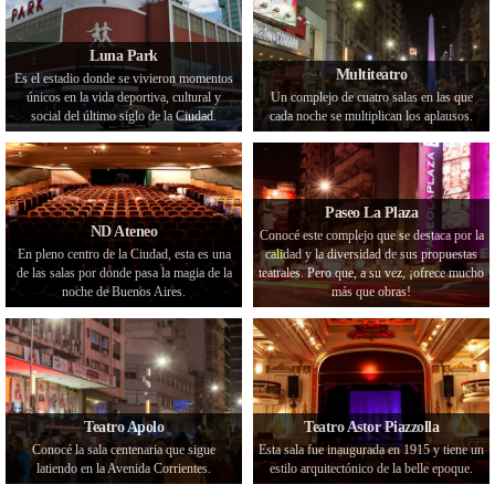
Luna Park
Multiteatro
Es el estadio donde se vivieron momentos
únicos en la vida deportiva, cultural y
Un complejo de cuatro salas en las que
social del último siglo de la Ciudad.
cada noche se multiplican los aplausos.
Paseo La Plaza
ND Ateneo
Conocé este complejo que se destaca por la
En pleno centro de la Ciudad, esta es una
calidad y la diversidad de sus propuestas
de las salas por donde pasa la magia de la
teatrales. Pero que, a su vez, ¡ofrece mucho
noche de Buenos Aires.
más que obras!
Teatro Apolo
Teatro Astor Piazzolla
Conocé la sala centenaria que sigue
Esta sala fue inaugurada en 1915 y tiene un
latiendo en la Avenida Corrientes.
estilo arquitectónico de la belle epoque.