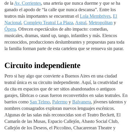
de la
Av. Corrientes
, una arteria que nunca duerme y que se ha
ganado el apodo de “la calle que nunca descansa”. Entre los
teatros más importantes se encuentran el
Lola Membrives
,
El
Nacional
,
Complejo Teatral La Plaza
,
Astral
,
Metropolitan
y
Ópera
. Ofrecen espectáculos de alto impacto: comedias,
musicales, dramas, stand up, tango, infantiles y más. Elencos
reconocidos, producciones deslumbrantes y propuestas para toda
la familia forman parte de esta cartelera que se renueva sin parar.
Circuito independiente
Pero si hay algo que convierte a Buenos Aires en una ciudad
teatral única es su circuito independiente. Aquí, la creatividad se
da cita en espacios que de ser sitios abandonados o antiguos
garajes, fábricas o casas fueron reconvertidos en salas teatrales. En
barrios como
San Telmo
,
Palermo
y
Balvanera
, jóvenes talentos y
nombres consagrados exploran nuevos lenguajes escénicos.
Algunas de las salas más reconocidas son el Teatro Beckett, El
Camarín de las Musas, Espacio Callejón, Abasto Social Club,
Callejón de los Deseos, el Piccolino, Chacarerean Theatre y