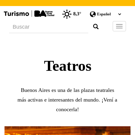
8,3°
Barra
de
Navegac
Teatros
Buenos Aires es una de las plazas teatrales
más activas e interesantes del mundo. ¡Vení a
conocerla!