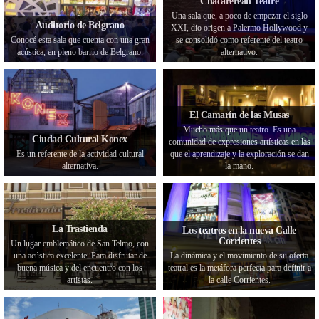
Chacarerean Teatre
Una sala que, a poco de empezar el siglo
Auditorio de Belgrano
XXI, dio origen a Palermo Hollywood y
Conocé esta sala que cuenta con una gran
se consolidó como referente del teatro
acústica, en pleno barrio de Belgrano.
alternativo.
El Camarín de las Musas
Mucho más que un teatro. Es una
Ciudad Cultural Konex
comunidad de expresiones artísticas en las
Es un referente de la actividad cultural
que el aprendizaje y la exploración se dan
alternativa.
la mano.
La Trastienda
Los teatros en la nueva Calle
Corrientes
Un lugar emblemático de San Telmo, con
una acústica excelente. Para disfrutar de
La dinámica y el movimiento de su oferta
buena música y del encuentro con los
teatral es la metáfora perfecta para definir a
artistas.
la calle Corrientes.