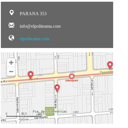
PARANA 353
info@elpoliteama.com
elpoliteama.com
0
60.5
121.0
metros