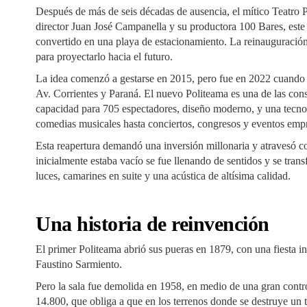
Después de más de seis décadas de ausencia, el mítico Teatro P
director Juan José Campanella y su productora 100 Bares, este
convertido en una playa de estacionamiento. La reinauguración
para proyectarlo hacia el futuro.
La idea comenzó a gestarse en 2015, pero fue en 2022 cuando f
Av. Corrientes y Paraná. El nuevo Politeama es una de las cons
capacidad para 705 espectadores, diseño moderno, y una tecnolo
comedias musicales hasta conciertos, congresos y eventos empr
Esta reapertura demandó una inversión millonaria y atravesó c
inicialmente estaba vacío se fue llenando de sentidos y se tran
luces, camarines en suite y una acústica de altísima calidad.
Una historia de reinvención
El primer Politeama abrió sus pueras en 1879, con una fiesta i
Faustino Sarmiento.
Pero la sala fue demolida en 1958, en medio de una gran contr
14.800, que obliga a que en los terrenos donde se destruye un te