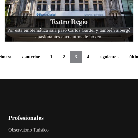
Teatro Regio
Por esta emblemática sala pasó Carlos Gardel y también albergó
apasionantes encuentros de boxeo.
rimera
‹ anterior
1
2
3
4
siguiente ›
últi
Profesionales
Observatorio Turístico