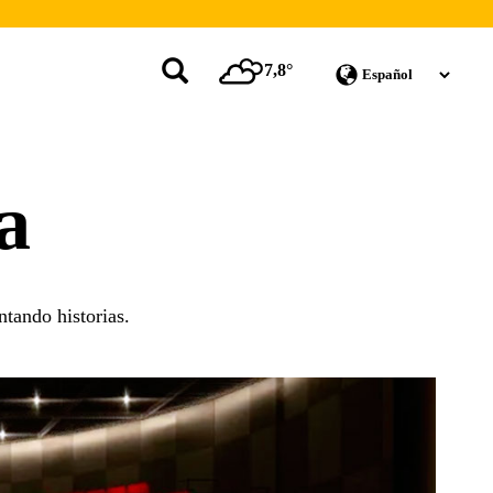
7,8°
a
ntando historias.