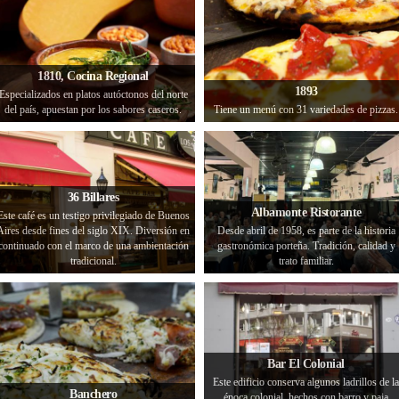
1810, Cocina Regional
1893
Especializados en platos autóctonos del norte
del país, apuestan por los sabores caseros.
Tiene un menú con 31 variedades de pizzas.
36 Billares
Albamonte Ristorante
Este café es un testigo privilegiado de Buenos
Aires desde fines del siglo XIX. Diversión en
Desde abril de 1958, es parte de la historia
continuado con el marco de una ambientación
gastronómica porteña. Tradición, calidad y
tradicional.
trato familiar.
Bar El Colonial
Este edificio conserva algunos ladrillos de la
Banchero
época colonial, hechos con barro y paja