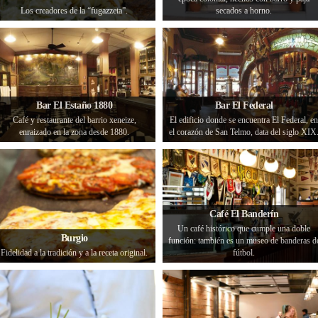
Los creadores de la “fugazzeta”.
secados a horno.
Bar El Estaño 1880
Bar El Federal
Café y restaurante del barrio xeneize,
El edificio donde se encuentra El Federal, en
enraizado en la zona desde 1880.
el corazón de San Telmo, data del siglo XIX
Café El Banderín
Un café histórico que cumple una doble
Burgio
función: también es un museo de banderas d
Fidelidad a la tradición y a la receta original.
fútbol.