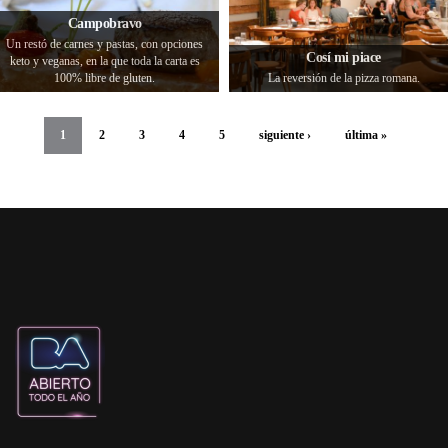
Campobravo
Un restó de carnes y pastas, con opciones
Cosí mi piace
keto y veganas, en la que toda la carta es
100% libre de gluten.
La reversión de la pizza romana.
1
2
3
4
5
siguiente ›
última »