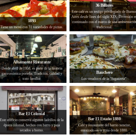
36 Billares
Este café es un testigo privilegiado de Bueno
Aires desde fines del siglo XIX. Diversión e
1893
continuado con el marco de una ambientació
Tiene un menú con 31 variedades de pizzas.
tradicional.
Albamonte Ristorante
Desde abril de 1958, es parte de la historia
Banchero
gastronómica porteña. Tradición, calidad y
trato familiar.
Los creadores de la “fugazzeta”.
Bar El Colonial
Bar El Estaño 1880
Este edificio conserva algunos ladrillos de la
época colonial, hechos con barro y paja
Café y restaurante del barrio xeneize,
secados a horno.
enraizado en la zona desde 1880.