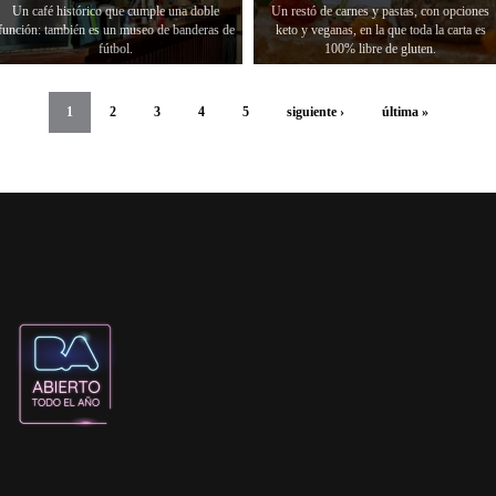
Un café histórico que cumple una doble
Un restó de carnes y pastas, con opciones
función: también es un museo de banderas de
keto y veganas, en la que toda la carta es
fútbol.
100% libre de gluten.
1
2
3
4
5
siguiente ›
última »