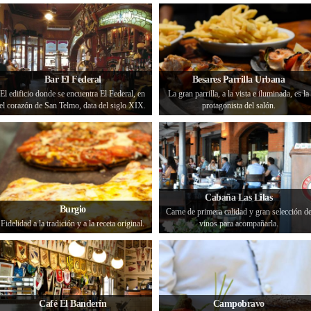
Bar El Federal
Besares Parrilla Urbana
El edificio donde se encuentra El Federal, en
La gran parrilla, a la vista e iluminada, es la
el corazón de San Telmo, data del siglo XIX.
protagonista del salón.
Cabaña Las Lilas
Burgio
Carne de primera calidad y gran selección d
Fidelidad a la tradición y a la receta original.
vinos para acompañarla.
Café El Banderín
Campobravo