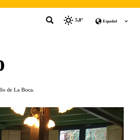
5,8°
o
llo de La Boca.