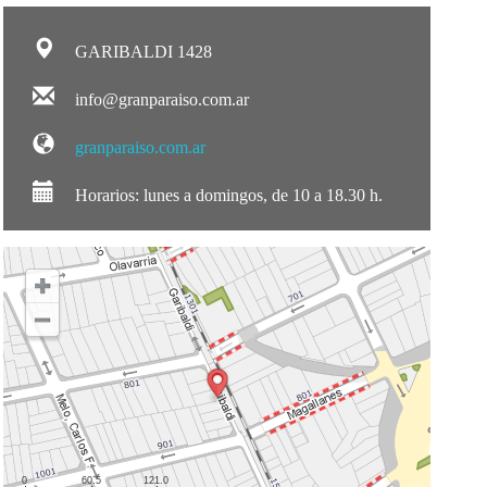
GARIBALDI 1428
info@granparaiso.com.ar
granparaiso.com.ar
Horarios: lunes a domingos, de 10 a 18.30 h.
0
60.5
121.0