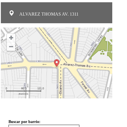
ALVAREZ THOMAS AV. 1311
0
60.5
121.0
metros
Buscar por barrio: