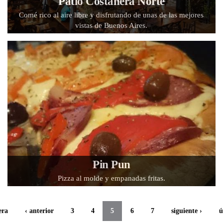
Patio Costanera Norte
Comé rico al aire libre y disfrutando de unas de las mejores
vistas de Buenos Aires.
Pin Pun
Pizza al molde y empanadas fritas.
era
‹ anterior
3
4
5
6
7
siguiente ›
ú