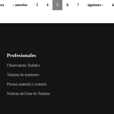
era
‹ anterior
3
4
5
6
7
siguiente ›
ú
Profesionales
Observatorio Turístico
Turismo de reuniones
Prensa: material y contacto
Noticias del Ente de Turismo