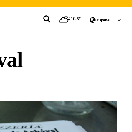
10,5°
val