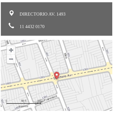
DIRECTORIO AV. 1493
11 4432 0170
0
60.5
121.0
metros