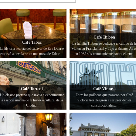
Café Thibon
Cafe Tabac
La familia Thibon se dedicaba al cultivo de l
La historia secreta del cadáver de Eva Duarte
vid en su Francia natal y trajo a Buenos Aire
empezó a develarse en una mesa de Tabac…
en 1935 sus conocimientos sobre el tema.
Café Tortoni
Café Victoria
Un clásico porteño que invita a experimentar
Entre los políticos que pasaron por Café
la esencia misma de la historia cultural de la
Victoria tres llegaron a ser presidentes
Ciudad.
constitucionales…