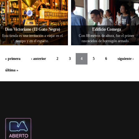
Don Victoriano (El Gato Negro)
Edificio Comega
Esta tienda es una invitación a viajar en el
Con 88 metros de altura, fue el primer
tiempo y en el espacio.
rascacielos de hormigón armado...
« primera
‹ anterior
2
3
4
5
6
siguiente ›
última »