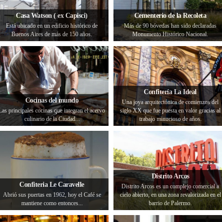
Casa Watson ( ex Capisci)
Cementerio de la Recoleta
Está ubicado en un edificio histórico de
Más de 90 bóvedas han sido declaradas
Buenos Aires de más de 150 años.
Monumento Histórico Nacional.
Confitería La Ideal
Cocinas del mundo
Una joya arquitectónica de comienzos del
Las principales cocinas que integran el acervo
siglo XX que fue puesta en valor gracias al
culinario de la Ciudad...
trabajo minucioso de años.
Distrito Arcos
Confiteria Le Caravelle
Distrito Arcos es un complejo comercial a
Abrió sus puertas en 1962, hoy el Café se
cielo abierto, en una zona revalorizada en el
mantiene como entonces...
barrio de Palermo.