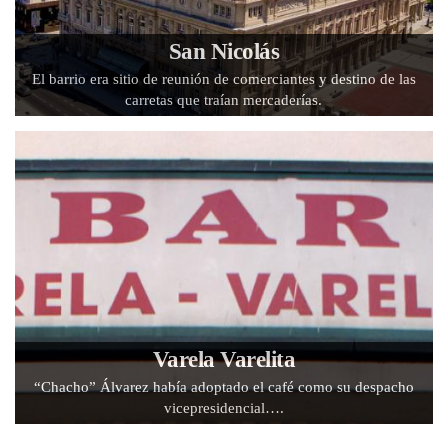
San Nicolás
El barrio era sitio de reunión de comerciantes y destino de las
carretas que traían mercaderías.
Varela Varelita
“Chacho” Álvarez había adoptado el café como su despacho
vicepresidencial….