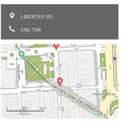
LIBERTAD 505
4382 7306
0
60.5
121.0
metros