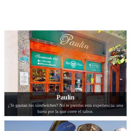
Paulín
¿Te gustan los sándwiches? No te pierdas esta experiencia: una
barra por la que corre el sabor.