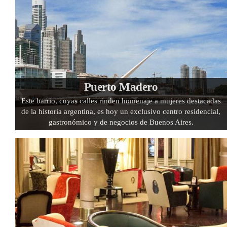
Puerto Madero
Este barrio, cuyas calles rinden homenaje a mujeres destacadas
de la historia argentina, es hoy un exclusivo centro residencial,
gastronómico y de negocios de Buenos Aires.