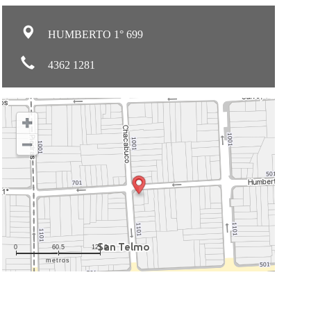
HUMBERTO 1° 699
4362 1281
0
60.5
121.0
metros