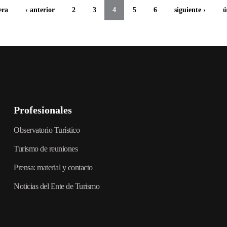
era
‹ anterior
2
3
4
5
6
siguiente ›
ú
Profesionales
Observatorio Turístico
Turismo de reuniones
Prensa: material y contacto
Noticias del Ente de Turismo