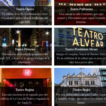
Teatro Ópera
Teatro Politeama
Un clásico de la Av. Corrientes que viene
Una sala de la calle Corrientes que supo
marcando el pulso cultural desde fines del
renacer y reinventarse para seguir contando
siglo XIX.
historias.
Teatro Premier
Teatro Presidente Alvear
Una sala con el encanto de comienzos del
Integra el Complejo Teatral de Buenos Aires
siglo XX, a la que se le agrega la magia de la
Es un emblema de la cultura que se puso en
innovación.
valor hace pocos años.
Teatro Regina
Teatro Regio
Esta sala funciona en el segundo piso del
Por esta emblemática sala pasó Carlos Garde
edificio de La Casa del Teatro y engalana la
y también albergó apasionantes encuentros d
Av. Santa Fe.
boxeo.