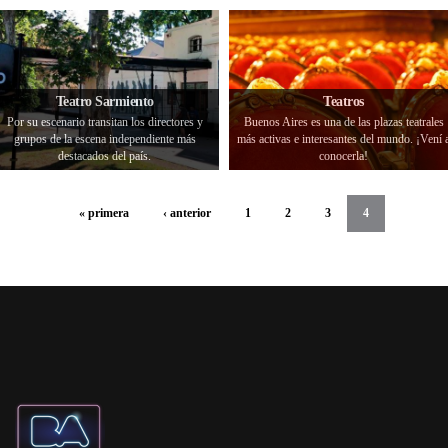
Teatro Sarmiento
Teatros
Por su escenario transitan los directores y
Buenos Aires es una de las plazas teatrales
grupos de la escena independiente más
más activas e interesantes del mundo. ¡Vení 
destacados del país.
conocerla!
« primera
‹ anterior
1
2
3
4