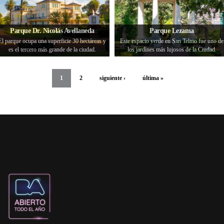
Parque Dr. Nicolás Avellaneda
Parque Lezama
El parque ocupa una superficie 30 hectáreas y
Este espacio verde en San Telmo fue uno de
es el tercero más grande de la ciudad.
los jardines más lujosos de la Ciudad.
1
2
siguiente ›
última »