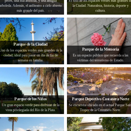
peces, una isla artificial, y una antigua
Es uno de los espacios verdes más grandes d
arboleda. Además, el anfiteatro a cielo abierto
la Ciudad. Naturaleza, historia, deporte y
más grande del país.
cultura.
Parque de la Ciudad
Parque de la Memoria
Uno de los espacios verdes más grandes de la
ciudad, ideal para pasar un día de fin de
Es un espacio público que recuerda a las
semana en familia.
víctimas del terrorismo de Estado.
Parque de los Niños
Parque Deportivo Costanera Norte
Un gran espacio verde para disfrutar de la
Se encuentra ubicado en el actual Parque Sain
vista privilegiada del Río de la Plata.
Tropez de la Costanera Norte.