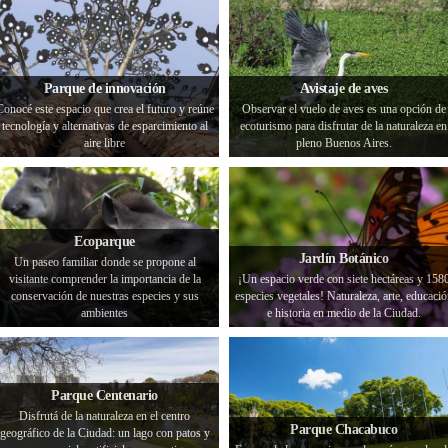
Parque de innovación
Avistaje de aves
Conocé este espacio que crea el futuro y reúne
Observar el vuelo de aves es una opción de
tecnología y alternativas de esparcimiento al
ecoturismo para disfrutar de la naturaleza en
aire libre
pleno Buenos Aires.
Ecoparque
Jardín Botánico
Un paseo familiar donde se propone al
visitante comprender la importancia de la
¡Un espacio verde con siete hectáreas y 158
conservación de nuestras especies y sus
especies vegetales! Naturaleza, arte, educació
ambientes
e historia en medio de la Ciudad.
Parque Centenario
Disfrutá de la naturaleza en el centro
Parque Chacabuco
geográfico de la Ciudad: un lago con patos y