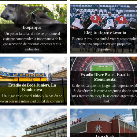
Ecoparque
Elegí tu deporte favorito
Un paseo familiar donde se propone al
visitante comprender la importancia de la
Buenos Aires, una ciudad viva y cosmopolita
conservación de nuestras especies y sus
tiene una amplia y variada propuesta
ambientes
deportiva.
Estadio River Plate - Estadio
Monumental
Estadio de Boca Juniors, La
Es de los campos de juego más importantes 
Bombonera
Sudamérica y la cancha argentina donde con
Un lugar en el que el fútbol y la pasión se
más frecuencia juega la selección argentina d
viven con una intensidad difícil de comparar.
fútbol.
Luna Park