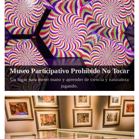
Museo Participativo Prohibido No Tocar
Un lugar para meter mano y aprender de ciencia y naturaleza
jugando.