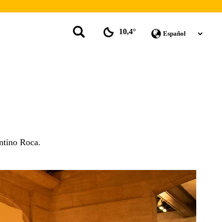
10,4°
entino Roca.