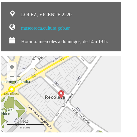
LOPEZ, VICENTE 2220
museoroca.cultura.gob.ar
Horario: miércoles a domingos, de 14 a 19 h.
0
60.5
121.0
metros