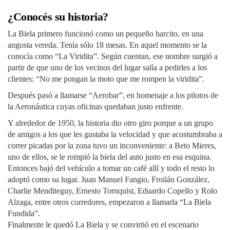
¿Conocés su historia?
La Biela primero funcionó como un pequeño barcito, en una
angosta vereda. Tenía sólo 18 mesas. En aquel momento se la
conocía como “La Viridita”. Según cuentan, ese nombre surgió a
partir de que uno de los vecinos del lugar salía a pedirles a los
clientes: “No me pongan la moto que me rompen la viridita”.
Después pasó a llamarse “Aerobar”, en homenaje a los pilotos de
la Aeronáutica cuyas oficinas quedaban justo enfrente.
Y alrededor de 1950, la historia dio otro giro porque a un grupo
de amigos a los que les gustaba la velocidad y que acostumbraba a
correr picadas por la zona tuvo un inconveniente: a Beto Mieres,
uno de ellos, se le rompió la biela del auto justo en esa esquina.
Entonces bajó del vehículo a tomar un café allí y todo el resto lo
adoptó como su lugar. Juan Manuel Fangio, Froilán González,
Charlie Menditeguy, Ernesto Tornquist, Eduardo Copello y Rolo
Alzaga, entre otros corredores, empezaron a llamarla “La Biela
Fundida”.
Finalmente le quedó La Biela y se convirtió en el escenario