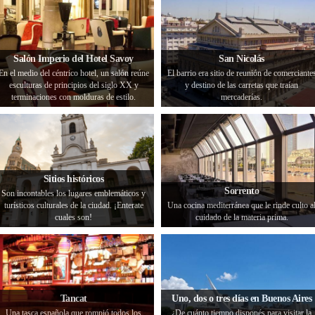
Salón Imperio del Hotel Savoy
San Nicolás
En el medio del céntrico hotel, un salón reúne
El barrio era sitio de reunión de comerciante
esculturas de principios del siglo XX y
y destino de las carretas que traían
terminaciones con molduras de estilo.
mercaderías.
Sitios históricos
Sorrento
Son incontables los lugares emblemáticos y
turísticos culturales de la ciudad. ¡Enterate
Una cocina mediterránea que le rinde culto a
cuales son!
cuidado de la materia prima.
Tancat
Uno, dos o tres días en Buenos Aires
Una tasca española que rompió todos los
¿De cuánto tiempo disponés para visitar la