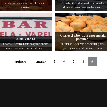
moldes, en el corazón del microcentro
Ciudad? Disfrutá al máximo tu estadía
porteño.
siguiendo estas recomendaciones.
¿Cuál es el sabor de la gastronomía
Varela Varelita
porteña?
“Chacho” Álvarez había adoptado el café
En Buenos Aires, vas a encontrar platos
como su despacho vicepresidencial….
típicos y comidas de todo el mundo.
« primera
‹ anterior
5
6
7
8
9