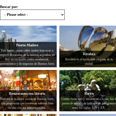
Buscar por:
Puerto Madero
Este barrio, cuyas calles rinden homenaje a
Recoleta
mujeres destacadas de la historia argentina, es
hoy un exclusivo centro residencial,
Recoleta es el barrio más elegante de la
gastronómico y de negocios de Buenos Aires.
ciudad.
Restaurantes con historia
Retiro
Disfrutá de la mejor cocina de Buenos Aires,
Centro financiero y residencial a la vez, fue l
con propuestas que combinan sabores bien
puerta de entrada de millones de inmigrantes
locales con los internacionales.
entre los siglos XIX y XX.