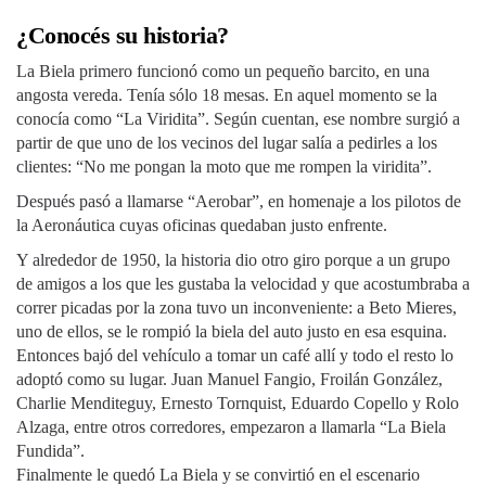
¿Conocés su historia?
La Biela primero funcionó como un pequeño barcito, en una
angosta vereda. Tenía sólo 18 mesas. En aquel momento se la
conocía como “La Viridita”. Según cuentan, ese nombre surgió a
partir de que uno de los vecinos del lugar salía a pedirles a los
clientes: “No me pongan la moto que me rompen la viridita”.
Después pasó a llamarse “Aerobar”, en homenaje a los pilotos de
la Aeronáutica cuyas oficinas quedaban justo enfrente.
Y alrededor de 1950, la historia dio otro giro porque a un grupo
de amigos a los que les gustaba la velocidad y que acostumbraba a
correr picadas por la zona tuvo un inconveniente: a Beto Mieres,
uno de ellos, se le rompió la biela del auto justo en esa esquina.
Entonces bajó del vehículo a tomar un café allí y todo el resto lo
adoptó como su lugar. Juan Manuel Fangio, Froilán González,
Charlie Menditeguy, Ernesto Tornquist, Eduardo Copello y Rolo
Alzaga, entre otros corredores, empezaron a llamarla “La Biela
Fundida”.
Finalmente le quedó La Biela y se convirtió en el escenario