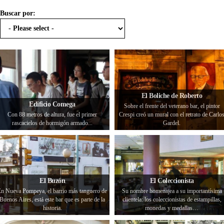
Buscar por:
El Boliche de Roberto
Edificio Comega
Sobre el frente del veterano bar, el pintor
Con 88 metros de altura, fue el primer
Crespi creó un mural con el retrato de Carlo
rascacielos de hormigón armado...
Gardel.
El Buzón
El Coleccionista
En Nueva Pompeya, el barrio más tanguero de
Su nombre homenajea a su importantísima
Buenos Aires, está este bar que es parte de la
clientela: los coleccionistas de estampillas,
historia.
monedas y medallas…