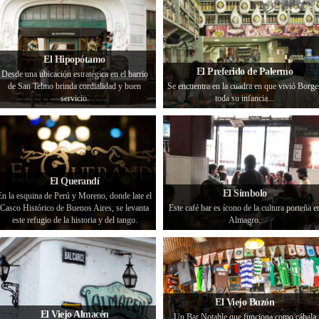
El Hipopótamo
El Preferido de Palermo
Desde una ubicación estratégica en el barrio
de San Telmo brinda cordialidad y buen
Se encuentra en la cuadra en que vivió Borge
servicio.
toda su infancia...
El Querandí
El Símbolo
En la esquina de Perú y Moreno, donde late el
Casco Histórico de Buenos Aires, se levanta
Este café bar es ícono de la cultura porteña e
este refugio de la historia y del tango.
Almagro.
El Viejo Buzón
El Viejo Almacén
Un Bar Notable que funciona como cábala