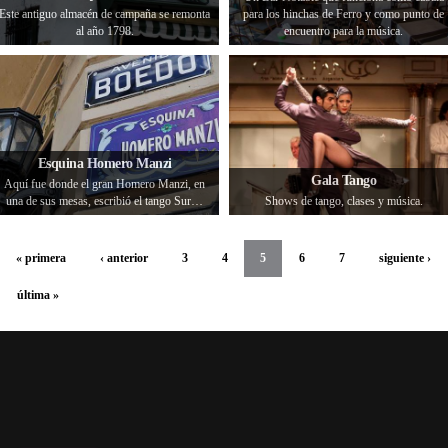
Este antiguo almacén de campaña se remonta
para los hinchas de Ferro y como punto de
al año 1798.
encuentro para la música.
Esquina Homero Manzi
Gala Tango
Aquí fue donde el gran Homero Manzi, en
una de sus mesas, escribió el tango Sur…
Shows de tango, clases y música.
« primera
‹ anterior
3
4
5
6
7
siguiente ›
última »