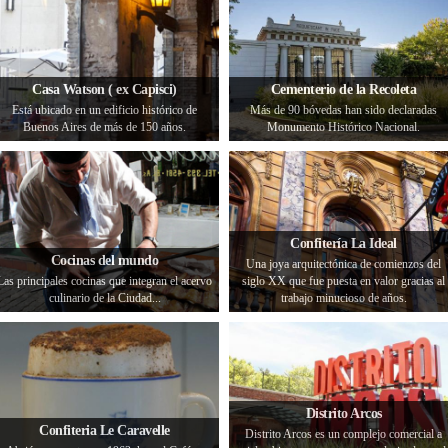
Casa Watson ( ex Capisci)
Cementerio de la Recoleta
Está ubicado en un edificio histórico de
Más de 90 bóvedas han sido declaradas
Buenos Aires de más de 150 años.
Monumento Histórico Nacional.
Confitería La Ideal
Cocinas del mundo
Una joya arquitectónica de comienzos del
Las principales cocinas que integran el acervo
siglo XX que fue puesta en valor gracias al
culinario de la Ciudad...
trabajo minucioso de años.
Distrito Arcos
Confiteria Le Caravelle
Distrito Arcos es un complejo comercial a