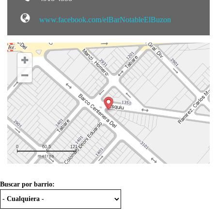
www.facebook.com/elBarNotableElBuzon
0
60.5
121.0
metros
Buscar por barrio: