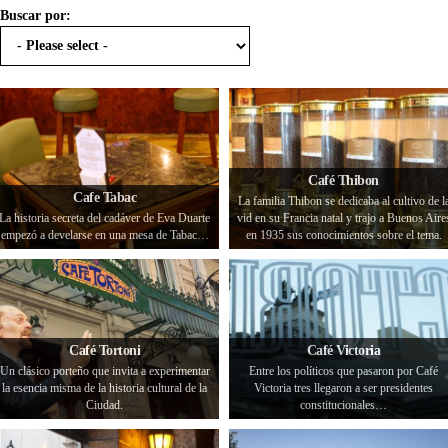
Buscar por:
Café Thibon
Cafe Tabac
La familia Thibon se dedicaba al cultivo de l
La historia secreta del cadáver de Eva Duarte
vid en su Francia natal y trajo a Buenos Aire
empezó a develarse en una mesa de Tabac…
en 1935 sus conocimientos sobre el tema.
Café Tortoni
Café Victoria
Un clásico porteño que invita a experimentar
Entre los políticos que pasaron por Café
la esencia misma de la historia cultural de la
Victoria tres llegaron a ser presidentes
Ciudad.
constitucionales…