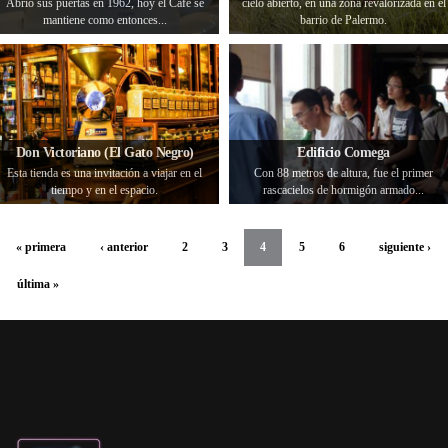
Abrió sus puertas en 1962, hoy el Café se
cielo abierto, en una zona revalorizada en el
mantiene como entonces...
barrio de Palermo.
Don Victoriano (El Gato Negro)
Edificio Comega
Esta tienda es una invitación a viajar en el
Con 88 metros de altura, fue el primer
tiempo y en el espacio.
rascacielos de hormigón armado...
« primera
‹ anterior
2
3
4
5
6
siguiente ›
última »