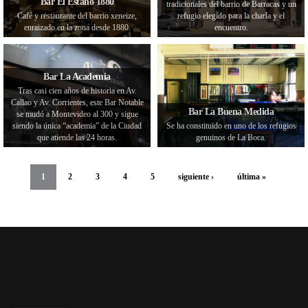
Bar El Estaño 1880
tradicionales del barrio de Barracas y un
Café y restaurante del barrio xeneize,
refugio elegido para la charla y el
enraizado en la zona desde 1880.
encuentro.
Bar La Academia
Tras casi cien años de historia en Av.
Callao y Av. Corrientes, este Bar Notable
Bar La Buena Medida
se mudó a Montevideo al 300 y sigue
siendo la única “academia” de la Ciudad
Se ha constituido en uno de los refugios
que atiende las 24 horas.
genuinos de La Boca.
1
2
3
4
5
siguiente ›
última »