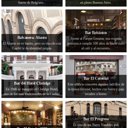
barrio de Belgrano...
en pleno Buenos Aires.
Bar Británico
Balvanera: Abasto
Frente al Parque Lezama, una esquina
El Abasto no es barrio, pero su vínculo con
próxima a cumplir 100 años de hacer culto
Gardel le da identidad propia.
al café y al encuentro.
Bar El Colonial
Bar del Hotel Claridge
Este edificio conserva algunos ladrillos de
En 1946 se inauguró el Claridge Hotel,
la época colonial, hechos con barro y paja
uno de los más tradicionales de la Ciudad.
secados a horno.
Bar El Progreso
Es uno de los Bares Notables más