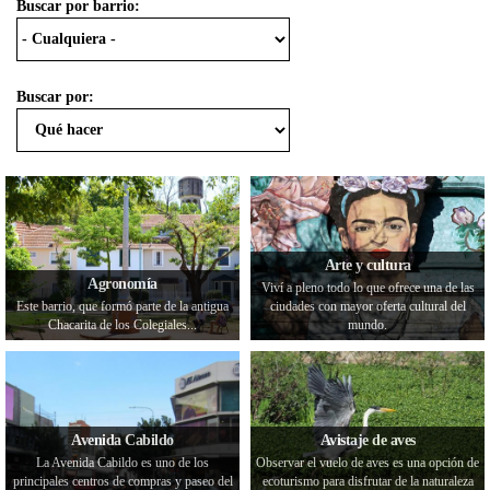
Buscar por barrio:
Buscar por:
Arte y cultura
Agronomía
Viví a pleno todo lo que ofrece una de las
Este barrio, que formó parte de la antigua
ciudades con mayor oferta cultural del
Chacarita de los Colegiales...
mundo.
Avenida Cabildo
Avistaje de aves
La Avenida Cabildo es uno de los
Observar el vuelo de aves es una opción de
principales centros de compras y paseo del
ecoturismo para disfrutar de la naturaleza