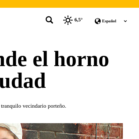
6,5°
nde el horno
iudad
 tranquilo vecindario porteño.