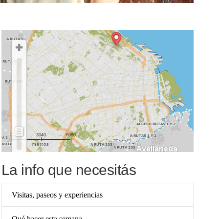
0
3040
6080
metros
La info que necesitás
Visitas, paseos y experiencias
Qué hacer esta semana