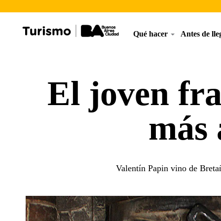
Qué hacer
Antes de ll
El joven fr
más 
Valentín Papin vino de Bretañ