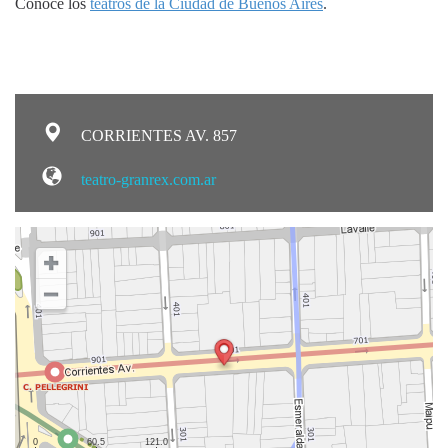
Conocé los
teatros de la Ciudad de Buenos Aires
.
CORRIENTES AV. 857
teatro-granrex.com.ar
0
60.5
121.0