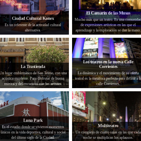
El Camarín de las Musas
Ciudad Cultural Konex
Mucho más que un teatro. Es una comunida
Es un referente de la actividad cultural
de expresiones artísticas en las que el
alternativa.
aprendizaje y la exploración se dan la mano.
Los teatros en la nueva Calle
La Trastienda
Corrientes
Un lugar emblemático de San Telmo, con una
La dinámica y el movimiento de su oferta
acústica excelente. Para disfrutar de buena
teatral es la metáfora perfecta para definir a l
música y del encuentro con los artistas.
calle Corrientes.
Luna Park
Multiteatro
Es el estadio donde se vivieron momentos
únicos en la vida deportiva, cultural y social
Un complejo de cuatro salas en las que cada
del último siglo de la Ciudad.
noche se multiplican los aplausos.