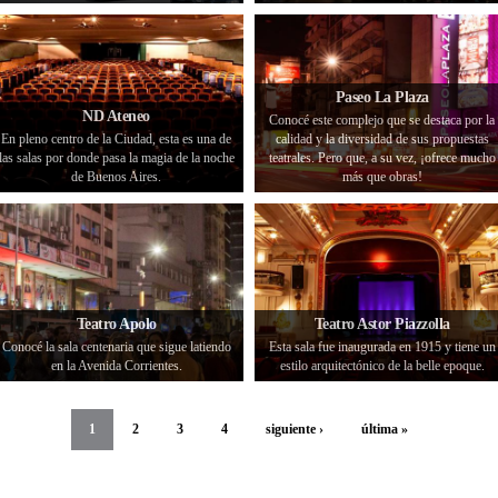
Paseo La Plaza
ND Ateneo
Conocé este complejo que se destaca por la
En pleno centro de la Ciudad, esta es una de
calidad y la diversidad de sus propuestas
las salas por donde pasa la magia de la noche
teatrales. Pero que, a su vez, ¡ofrece mucho
de Buenos Aires.
más que obras!
Teatro Apolo
Teatro Astor Piazzolla
Conocé la sala centenaria que sigue latiendo
Esta sala fue inaugurada en 1915 y tiene un
en la Avenida Corrientes.
estilo arquitectónico de la belle epoque.
1
2
3
4
siguiente ›
última »