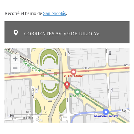
Recorré el barrio de
San Nicolás
.
CORRIENTES AV. y 9 DE JULIO AV.
0
60.5
121.0
metros