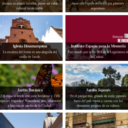
destaca su mítico mirador; posee un valor
tiene una cúpula decorada por pintores
cultural incalculable.
argentinos.
Iglesia Dinamarquesa
Instituto Espacio para la Memoria
La escalera del frente es una alegoría del
Fue creado por la ley 961 de la Legislatura d
sueño de Jacob.
la Ciudad...
Jardín Botánico
Jardín Japonés
¡Un espacio verde con siete hectáreas y 1580
Es el parque más grande de estilo japonés
especies vegetales! Naturaleza, arte, educación
fuera del país nipón y cuenta con los
e historia en medio de la Ciudad.
elementos propios de su cultura.