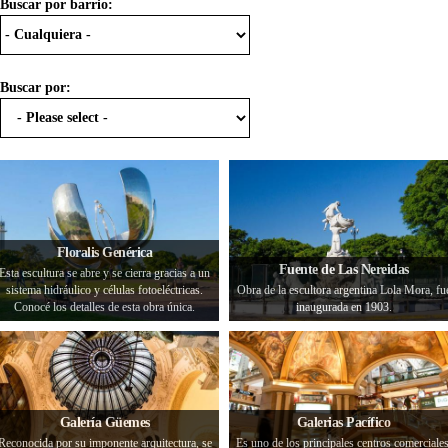
Buscar por barrio:
Buscar por:
Floralis Genérica
Fuente de Las Nereidas
Esta escultura se abre y se cierra gracias a un
sistema hidráulico y células fotoeléctricas.
Obra de la escultora argentina Lola Mora, fu
Conocé los detalles de esta obra única.
inaugurada en 1903.
Galería Güemes
Galerias Pacífico
Reconocida por su imponente arquitectura, se
Es uno de los principales centros comerciales