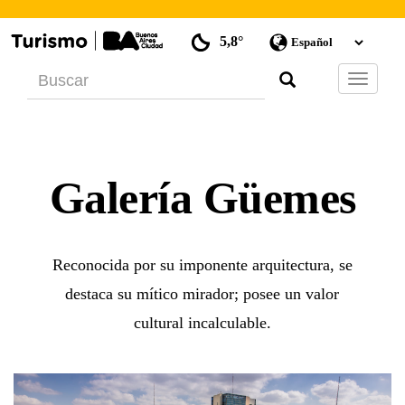
5,8°
Barra
de
Navegac
Galería Güemes
Reconocida por su imponente arquitectura, se
destaca su mítico mirador; posee un valor
cultural incalculable.