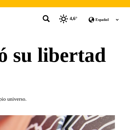
4,6°
 su libertad
pio universo.