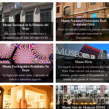
Museo Nacional Ferroviario Raúl
Scalabrini Ortíz
Museo Nacional de la Historia del
Traje
Posee la colección pública de platería colonia
Las piezas ilustran las modas, usos y
sudamericana más importante de
costumbres desde fines del siglo XVIII.
Iberoamérica.
Museo River
Museo Participativo Prohibido No
Un espacio en el que la rica historia del Clu
Tocar
River Plate convive con la tecnología.
Un lugar para meter mano y aprender de
Además, podés visitar el Monumental, el
ciencia y naturaleza jugando.
estadio más grande de Sudamérica.
Museo Sitio de Memoria ESMA