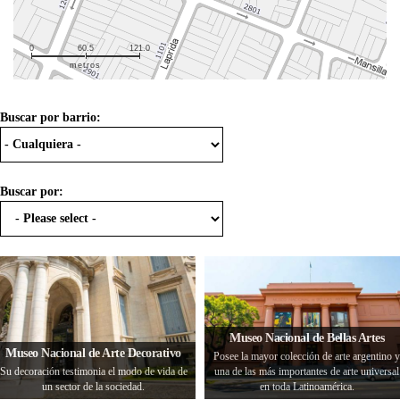
0
60.5
121.0
metros
Buscar por barrio:
Buscar por:
Museo Nacional de Bellas Artes
Museo Nacional de Arte Decorativo
Posee la mayor colección de arte argentino y
Su decoración testimonia el modo de vida de
una de las más importantes de arte universal
un sector de la sociedad.
en toda Latinoamérica.