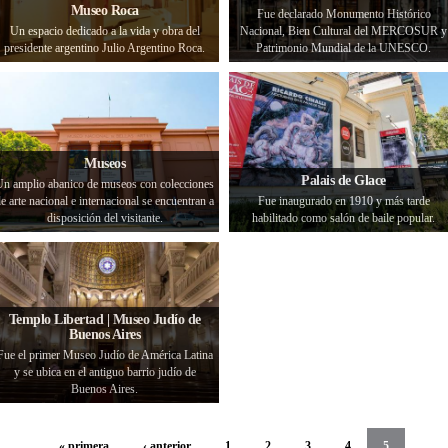
Museo Roca
Fue declarado Monumento Histórico
Un espacio dedicado a la vida y obra del
Nacional, Bien Cultural del MERCOSUR y
presidente argentino Julio Argentino Roca.
Patrimonio Mundial de la UNESCO.
Museos
Palais de Glace
Un amplio abanico de museos con colecciones
e arte nacional e internacional se encuentran a
Fue inaugurado en 1910 y más tarde
disposición del visitante.
habilitado como salón de baile popular.
Templo Libertad | Museo Judío de
Buenos Aires
Fue el primer Museo Judío de América Latina
y se ubica en el antiguo barrio judío de
Buenos Aires.
« primera
‹ anterior
1
2
3
4
5