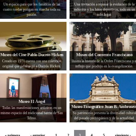
Un espacio para que los fanáticos de las
Una invitación a repasar la evolución de la
cuatro ruedas pongan en marcha toda su
industria y los hitos deportivos, todo en un
pasión.
solo lugar.
Museo del Cine Pablo Ducrós Hicken
Museo del Convento Franciscano
Creado en 1971 cuenta con una colección
Ilustra la historia de la Orden Franciscana y e
original que perteneció a Ducrós Hicken.
influjo que produjo en la evangelización.
Museo El Ángel
Museo Etnográfico Juan B. Ambrosett
Todas las manifestaciones artísticas en un
mismo espacio del tradicional barrio de San
Su patrimonio presenta la diversidad cultura
Telmo.
del pasado prehispánico y de la actualidad.
« primera
‹ anterior
1
2
3
4
5
siguiente ›