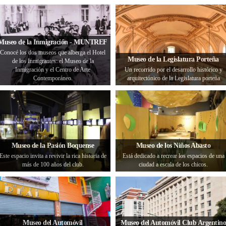
Museo de la Inmigración - MUNTREF
Conocé los dos museos que alberga el Hotel
Museo de la Legislatura Porteña
de los Inmigrantes: el Museo de la
Inmigración y el Centro de Arte
Un recorrido por el desarrollo histórico y
Contemporáneo.
arquitectónico de la Legislatura porteña
Museo de la Pasión Boquense
Museo de los Niños Abasto
Este espacio invita a revivir la rica historia de
Está dedicado a recrear los espacios de una
más de 100 años del club.
ciudad a escala de los chicos.
Museo del Automóvil
Museo del Automóvil Club Argentino