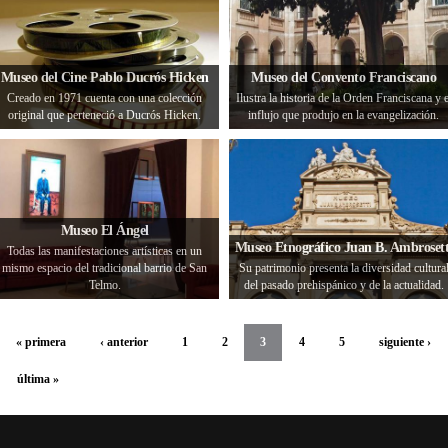
Museo del Cine Pablo Ducrós Hicken
Museo del Convento Franciscano
Creado en 1971 cuenta con una colección
Ilustra la historia de la Orden Franciscana y e
original que perteneció a Ducrós Hicken.
influjo que produjo en la evangelización.
Museo El Ángel
Museo Etnográfico Juan B. Ambrosett
Todas las manifestaciones artísticas en un
mismo espacio del tradicional barrio de San
Su patrimonio presenta la diversidad cultura
Telmo.
del pasado prehispánico y de la actualidad.
« primera
‹ anterior
1
2
3
4
5
siguiente ›
última »