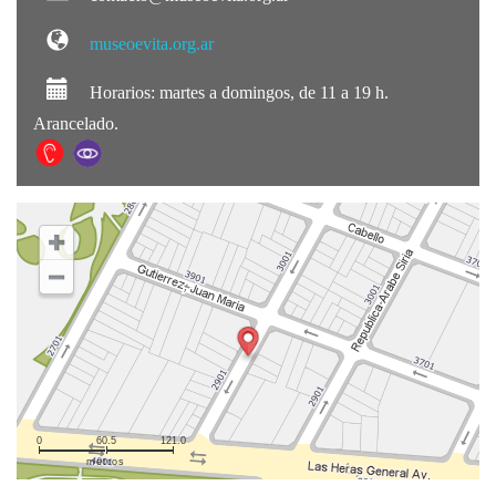
museoevita.org.ar
Horarios: martes a domingos, de 11 a 19 h.
Arancelado.
0
60.5
121.0
metros