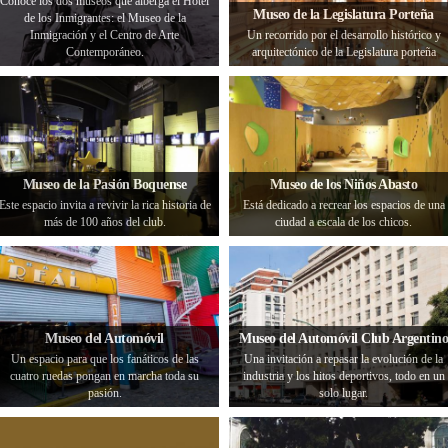
Conocé los dos museos que alberga el Hotel
Museo de la Legislatura Porteña
de los Inmigrantes: el Museo de la
Inmigración y el Centro de Arte
Un recorrido por el desarrollo histórico y
Contemporáneo.
arquitectónico de la Legislatura porteña
Museo de la Pasión Boquense
Museo de los Niños Abasto
Este espacio invita a revivir la rica historia de
Está dedicado a recrear los espacios de una
más de 100 años del club.
ciudad a escala de los chicos.
Museo del Automóvil
Museo del Automóvil Club Argentino
Un espacio para que los fanáticos de las
Una invitación a repasar la evolución de la
cuatro ruedas pongan en marcha toda su
industria y los hitos deportivos, todo en un
pasión.
solo lugar.