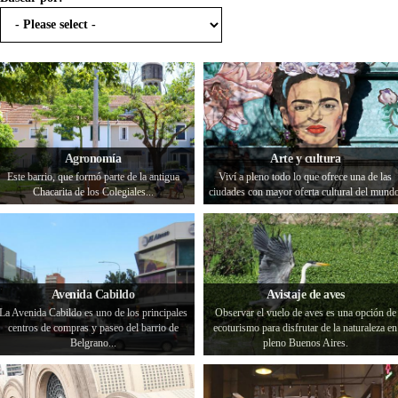
Agronomía
Arte y cultura
Este barrio, que formó parte de la antigua
Viví a pleno todo lo que ofrece una de las
Chacarita de los Colegiales...
ciudades con mayor oferta cultural del mundo
Avenida Cabildo
Avistaje de aves
La Avenida Cabildo es uno de los principales
Observar el vuelo de aves es una opción de
centros de compras y paseo del barrio de
ecoturismo para disfrutar de la naturaleza en
Belgrano...
pleno Buenos Aires.