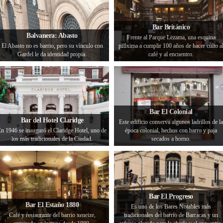
Bar Británico
Balvanera: Abasto
Frente al Parque Lezama, una esquina
El Abasto no es barrio, pero su vínculo con
próxima a cumplir 100 años de hacer culto a
Gardel le da identidad propia.
café y al encuentro.
Bar El Colonial
Bar del Hotel Claridge
Este edificio conserva algunos ladrillos de la
n 1946 se inauguró el Claridge Hotel, uno de
época colonial, hechos con barro y paja
los más tradicionales de la Ciudad.
secados a horno.
Bar El Progreso
Bar El Estaño 1880
Es uno de los Bares Notables más
Café y restaurante del barrio xeneize,
tradicionales del barrio de Barracas y un