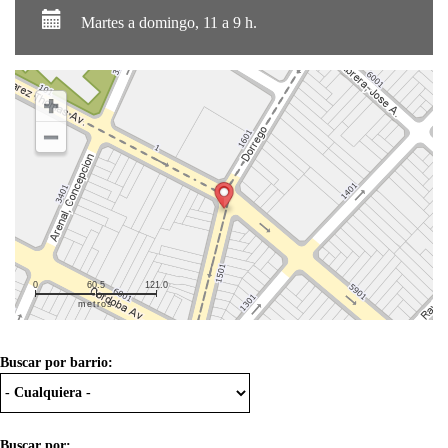
Martes a domingo, 11 a 9 h.
0
60.5
121.0
metros
Buscar por barrio:
Buscar por: