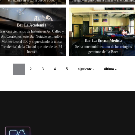
enraizado en la zona desde 1880.
refugio elegido para la charla y el encuentro.
Bar La Academia
Tras casi cien años de historia en Av. Callao y
Av. Corrientes, este Bar Notable se mudó a
Bar La Buena Medida
Montevideo al 300 y sigue siendo la única
“academia” de la Ciudad que atiende las 24
Se ha constituido en uno de los refugios
horas.
genuinos de La Boca.
1
2
3
4
5
siguiente ›
última »