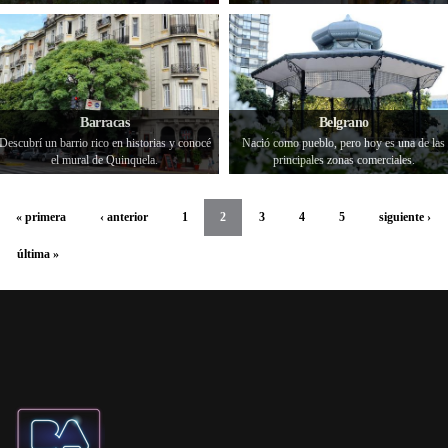
Barracas
Belgrano
Descubrí un barrio rico en historias y conocé
Nació como pueblo, pero hoy es una de las
el mural de Quinquela.
principales zonas comerciales.
« primera
‹ anterior
1
2
3
4
5
siguiente ›
última »