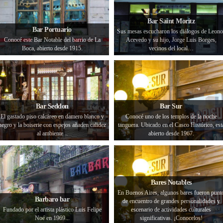
Bar Saint Moritz
Bar Portuario
Sus mesas escucharon los diálogos de Leono
Conocé este Bar Notable del barrio de La
Acevedo y su hijo, Jorge Luis Borges,
Boca, abierto desde 1915.
vecinos del local…
Bar Seddon
Bar Sur
El gastado piso calcáreo en damero blanco y
Conocé uno de los templos de la noche
negro y la boiserie con espejos añaden calidez
tanguera. Ubicado en el Casco Histórico, est
al ambiente...
abierto desde 1967.
Bares Notables
En Buenos Aires, algunos bares fueron punt
Barbaro bar
de encuentro de grandes personalidades y
Fundado por el artista plástico Luis Felipe
escenario de actividades culturales
Noé en 1969...
significativas. ¡Conocelos!