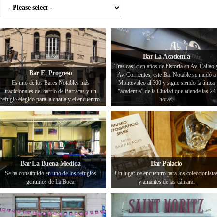
Bar La Academia
Tras casi cien años de historia en Av. Callao 
Bar El Progreso
Av. Corrientes, este Bar Notable se mudó a
Es uno de los Bares Notables más
Montevideo al 300 y sigue siendo la única
tradicionales del barrio de Barracas y un
“academia” de la Ciudad que atiende las 24
refugio elegido para la charla y el encuentro.
horas.
Bar La Buena Medida
Bar Palacio
Se ha constituido en uno de los refugios
Un lugar de encuentro para los coleccionista
genuinos de La Boca.
y amantes de las cámara.