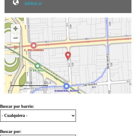
laideal.ar
0
60.5
121.0
metros
Buscar por barrio:
Buscar por: