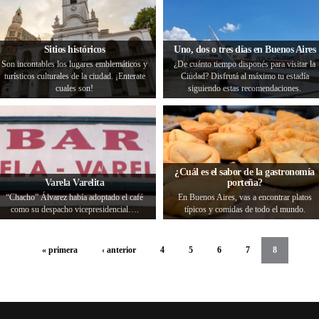
Sitios históricos
Uno, dos o tres días en Buenos Aires
Son incontables los lugares emblemáticos y
¿De cuánto tiempo disponés para visitar la
turísticos culturales de la ciudad. ¡Enterate
Ciudad? Disfrutá al máximo tu estadía
cuales son!
siguiendo estas recomendaciones.
¿Cuál es el sabor de la gastronomía
Varela Varelita
porteña?
“Chacho” Álvarez había adoptado el café
En Buenos Aires, vas a encontrar platos
como su despacho vicepresidencial….
típicos y comidas de todo el mundo.
« primera
‹ anterior
4
5
6
7
8