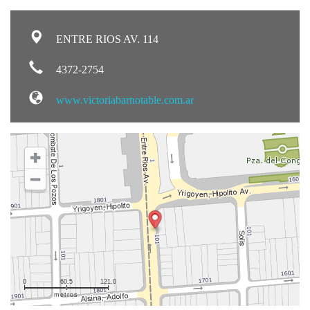
ENTRE RIOS AV. 114
4372-2754
www.victoriabarnotable.com.ar
0
60.5
121.0
metros