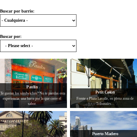
Buscar por barrio:
Buscar por:
Paulín
Petit Colón
¿Te gustan los sándwiches? No te pierdas esta
experiencia: una barra por la que corre el
Frente a Plaza Lavalle, en plena zona de
sabor.
Tribunales...
Puerto Madero