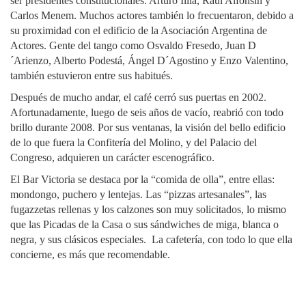
ser presidentes constitucionales: Arturo Illia, Raúl Alfonsín y
Carlos Menem. Muchos actores también lo frecuentaron, debido a
su proximidad con el edificio de la Asociación Argentina de
Actores. Gente del tango como Osvaldo Fresedo, Juan D
´Arienzo, Alberto Podestá, Ángel D´Agostino y Enzo Valentino,
también estuvieron entre sus habitués.
Después de mucho andar, el café cerró sus puertas en 2002.
Afortunadamente, luego de seis años de vacío, reabrió con todo
brillo durante 2008. Por sus ventanas, la visión del bello edificio
de lo que fuera la Confitería del Molino, y del Palacio del
Congreso, adquieren un carácter escenográfico.
El Bar Victoria se destaca por la “comida de olla”, entre ellas:
mondongo, puchero y lentejas. Las “pizzas artesanales”, las
fugazzetas rellenas y los calzones son muy solicitados, lo mismo
que las Picadas de la Casa o sus sándwiches de miga, blanca o
negra, y sus clásicos especiales. La cafetería, con todo lo que ella
concierne, es más que recomendable.