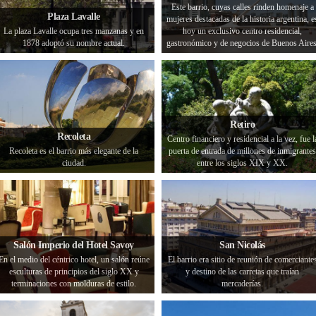
Este barrio, cuyas calles rinden homenaje a
Plaza Lavalle
mujeres destacadas de la historia argentina, e
La plaza Lavalle ocupa tres manzanas y en
hoy un exclusivo centro residencial,
1878 adoptó su nombre actual.
gastronómico y de negocios de Buenos Aires
Retiro
Recoleta
Centro financiero y residencial a la vez, fue l
Recoleta es el barrio más elegante de la
puerta de entrada de millones de inmigrantes
ciudad.
entre los siglos XIX y XX.
Salón Imperio del Hotel Savoy
San Nicolás
En el medio del céntrico hotel, un salón reúne
El barrio era sitio de reunión de comerciante
esculturas de principios del siglo XX y
y destino de las carretas que traían
terminaciones con molduras de estilo.
mercaderías.