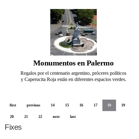
Monumentos en Palermo
Regalos por el centenario argentino, próceres políticos
y Caperucita Roja están en diferentes espacios verdes.
first
previous
14
15
16
17
18
19
20
21
22
next
last
Fixes