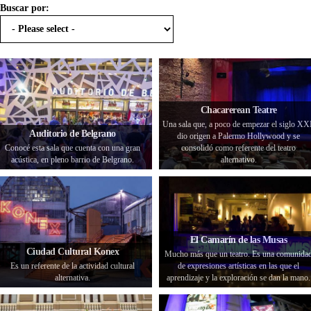
Buscar por:
Chacarerean Teatre
Una sala que, a poco de empezar el siglo XX
Auditorio de Belgrano
dio origen a Palermo Hollywood y se
Conocé esta sala que cuenta con una gran
consolidó como referente del teatro
acústica, en pleno barrio de Belgrano.
alternativo.
El Camarín de las Musas
Ciudad Cultural Konex
Mucho más que un teatro. Es una comunida
Es un referente de la actividad cultural
de expresiones artísticas en las que el
alternativa.
aprendizaje y la exploración se dan la mano.