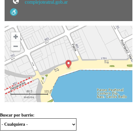
complejoteatral.gob.ar
0
60.5
121.0
metros
Buscar por barrio: