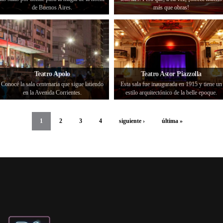
de Buenos Aires.
más que obras!
Teatro Apolo
Teatro Astor Piazzolla
Conocé la sala centenaria que sigue latiendo
Esta sala fue inaugurada en 1915 y tiene un
en la Avenida Corrientes.
estilo arquitectónico de la belle epoque.
1
2
3
4
siguiente ›
última »