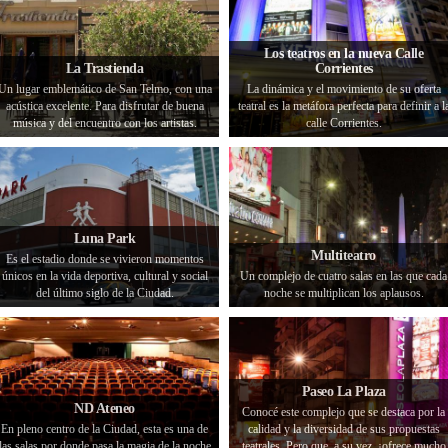
Los teatros en la nueva Calle
La Trastienda
Corrientes
Un lugar emblemático de San Telmo, con una
La dinámica y el movimiento de su oferta
acústica excelente. Para disfrutar de buena
teatral es la metáfora perfecta para definir a l
música y del encuentro con los artistas.
calle Corrientes.
Luna Park
Multiteatro
Es el estadio donde se vivieron momentos
únicos en la vida deportiva, cultural y social
Un complejo de cuatro salas en las que cada
del último siglo de la Ciudad.
noche se multiplican los aplausos.
Paseo La Plaza
ND Ateneo
Conocé este complejo que se destaca por la
En pleno centro de la Ciudad, esta es una de
calidad y la diversidad de sus propuestas
las salas por donde pasa la magia de la noche
teatrales. Pero que, a su vez, ¡ofrece mucho