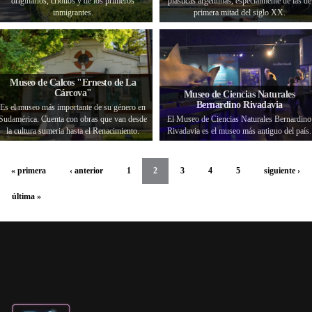
originarios, criollos y de los primeros
plásticas argentinas, especialmente de las de
inmigrantes.
primera mitad del siglo XX.
Museo de Calcos "Ernesto de La
Cárcova"
Museo de Ciencias Naturales
Bernardino Rivadavia
Es el museo más importante de su género en
Sudamérica. Cuenta con obras que van desde
El Museo de Ciencias Naturales Bernardino
la cultura sumeria hasta el Renacimiento.
Rivadavia es el museo más antiguo del país.
« primera
‹ anterior
1
2
3
4
5
siguiente ›
última »