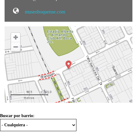
museoboquense.com
0
60.5
121.0
metros
Buscar por barrio: