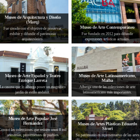
Museo de Arquitectura y Diseño
(Marq)
Museo de Arte Contemporáneo
Fue creado con el objetivo de preservar,
exhibir y difundir el patrimonio
Fue fundado en 2012 para difundir
arquitectónico.
expresiones artísticas actuales.
Museo de Arte Español y Teatro
Museo de Arte Latinoamericano,
Enrique Larreta
Malba
La casona que lo alberga posee un magnífico
Alberga una de las colecciones de arte
jardín de estilo andaluz.
latinoamericano más importantes.
Museo de Arte Popular José
Hernández
Museo de Artes Plásticas Eduardo
Sívori
Conocé las colecciones que reúnen unos 8 mil
artesanías, provenientes de pueblos
Su patrimonio es representativo de las artes