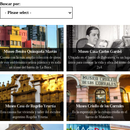
Buscar por:
Museo Benito Quinquela Martín
Museo Casa Carlos Gardel
Cuenta con la más amplia colección de óleos
Ubicado en el barrio de Balvanera, es un luga
de este emblemático artista plástico y es todo
único para conocer la vida y obra del ícono d
un ícono del barrio de La Boca.
2x4.
Museo Casa de Rogelio Yrurtia
Museo Criollo de los Corrales
Esta casona fue vivienda y taller del escultor
Es la expresión de la cultura criolla en el
argentino Rogelio Yrurtia.
barrio de Mataderos.