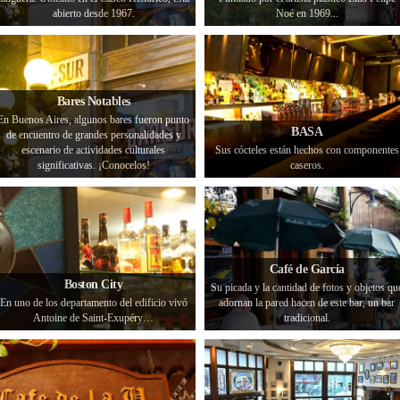
abierto desde 1967.
Noé en 1969...
Bares Notables
En Buenos Aires, algunos bares fueron punto
BASA
de encuentro de grandes personalidades y
escenario de actividades culturales
Sus cócteles están hechos con componentes
significativas. ¡Conocelos!
caseros.
Café de García
Boston City
Su picada y la cantidad de fotos y objetos qu
En uno de los departamento del edificio vivó
adornan la pared hacen de este bar, un bar
Antoine de Saint-Exupéry…
tradicional.