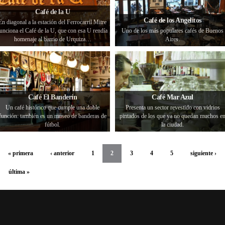
Café de la U
Café de los Angelitos
En diagonal a la estación del Ferrocarril Mitre
unciona el Café de la U, que con esa U rendía
Uno de los más populares cafés de Buenos
homenaje al barrio de Urquiza…
Aires.
Café El Banderín
Café Mar Azul
Un café histórico que cumple una doble
Presenta un sector revestido con vidrios
función: también es un museo de banderas de
pintados de los que ya no quedan muchos e
fútbol.
la ciudad.
« primera
‹ anterior
1
2
3
4
5
siguiente ›
última »