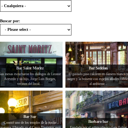
Buscar por:
Bar Saint Moritz
Bar Seddon
Sus mesas escucharon los diálogos de Leonor
El gastado piso calcáreo en damero blanco y
Acevedo y su hijo, Jorge Luis Borges,
negro y la boiserie con espejos añaden calide
vecinos del local…
al ambiente...
Bar Sur
Barbaro bar
Conocé uno de los templos de la noche
tanguera. Ubicado en el Casco Histórico, está
Fundado por el artista plástico Luis Felipe