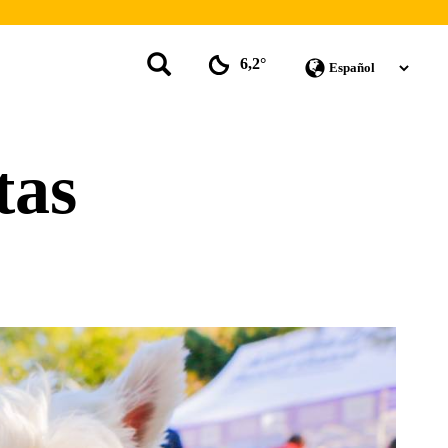
6,2°
tas