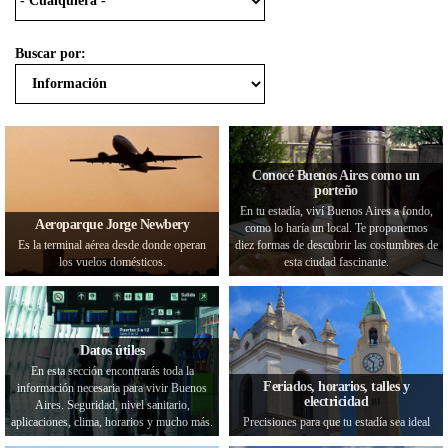
Buscar por:
Conocé Buenos Aires como un
porteño
En tu estadía, viví Buenos Aires a fondo,
Aeroparque Jorge Newbery
como lo haría un local. Te proponemos
Es la terminal aérea desde donde operan
diez formas de descubrir las costumbres de
los vuelos domésticos.
esta ciudad fascinante.
Datos útiles
En esta sección encontrarás toda la
Feriados, horarios, talles y
información necesaria para vivir Buenos
electricidad
Aires. Seguridad, nivel sanitario,
aplicaciones, clima, horarios y mucho más.
Precisiones para que tu estadía sea ideal