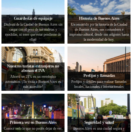
Guarderías de equipaje
Historia de Buenos Aires
Disfrutá de la Ciudad de Buenos Aires sin
Un recorrido por la historia de la Ciudad
cargar con el peso de tus maletas y
de Buenos Aires, sus costumbres e
mochilas, ni tener que estar pendiente de
impronta cultural, desde sus orígenes hasta
ellas.
la modernidad de hoy.
Nuestros turistas extranjeros no
abonan el IVA
Prefijos y llamadas
Ahorrá un 21% en un reembolso
automático. ¡Tu visita a Buenos Aires es
Prefijos y detalles para realizar llamadas
más accesible!
locales, nacionales e internacionales
Primera vez en Buenos Aires
Seguridad y salud
Conocé todo lo que no podés dejar de ver,
Buenos Aires es una ciudad segura y