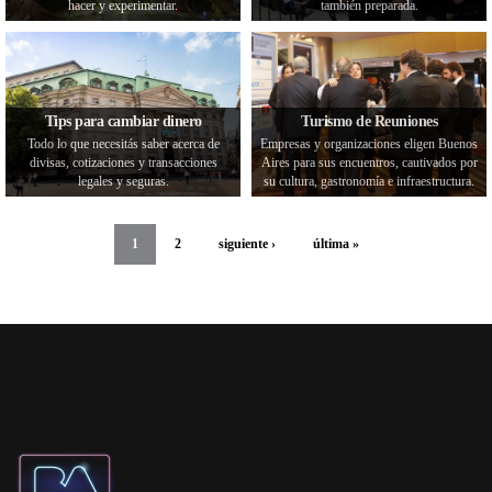
hacer y experimentar.
también preparada.
Tips para cambiar dinero
Turismo de Reuniones
Todo lo que necesitás saber acerca de
Empresas y organizaciones eligen Buenos
divisas, cotizaciones y transacciones
Aires para sus encuentros, cautivados por
legales y seguras.
su cultura, gastronomía e infraestructura.
1
2
siguiente ›
última »