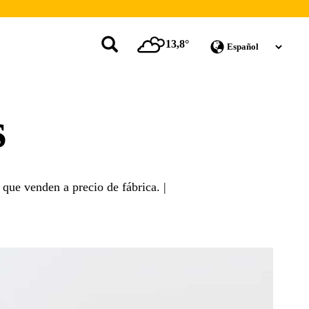
13,8°
s
 que venden a precio de fábrica. |