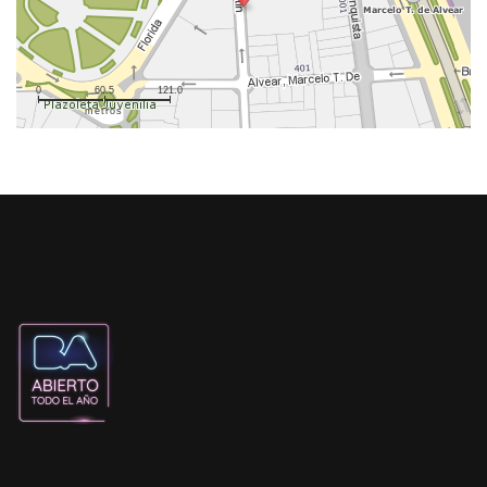
0
60.5
121.0
metros