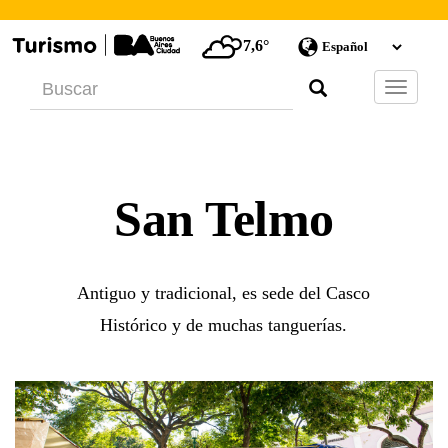
7,6°
Barra
de
Navegac
San Telmo
Antiguo y tradicional, es sede del Casco
Histórico y de muchas tanguerías.