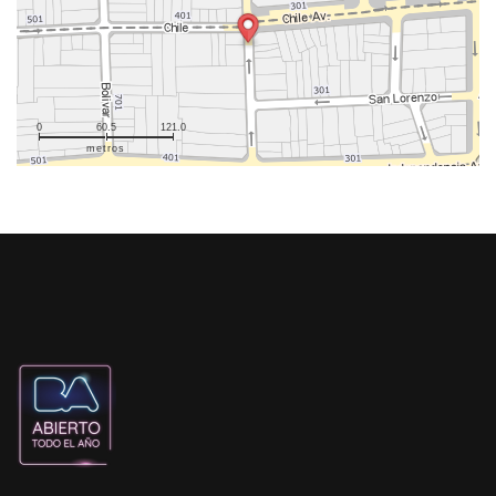
0
60.5
121.0
metros