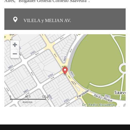
Aires, "Brigadier General Cornelio Saavedra".
VILELA y MELIAN AV.
0
60.5
121.0
metros