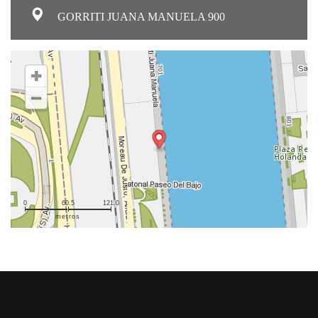
GORRITI JUANA MANUELA 900
0
60.5
121.0
metros