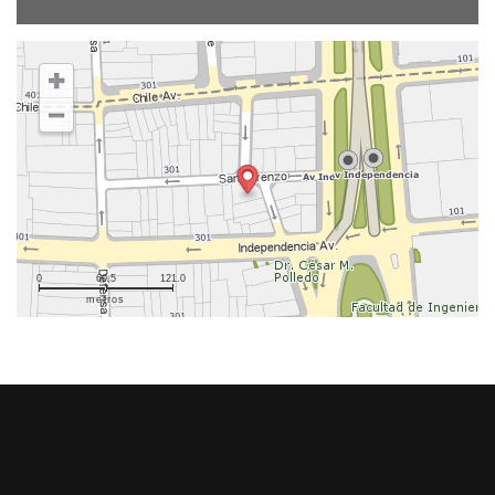
0
60.5
121.0
metros