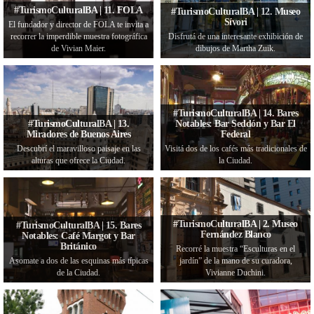
#TurismoCulturalBA | 11. FOLA
#TurismoCulturalBA | 12. Museo
Sívori
El fundador y director de FOLA te invita a
recorrer la imperdible muestra fotográfica
Disfrutá de una interesante exhibición de
de Vivian Maier.
dibujos de Martha Zuik.
#TurismoCulturalBA | 14. Bares
#TurismoCulturalBA | 13.
Notables: Bar Seddón y Bar El
Miradores de Buenos Aires
Federal
Descubrí el maravilloso paisaje en las
Visitá dos de los cafés más tradicionales de
alturas que ofrece la Ciudad.
la Ciudad.
#TurismoCulturalBA | 2. Museo
#TurismoCulturalBA | 15. Bares
Fernández Blanco
Notables: Café Margot y Bar
Británico
Recorré la muestra “Esculturas en el
Asomate a dos de las esquinas más típicas
jardín” de la mano de su curadora,
de la Ciudad.
Vivianne Duchini.