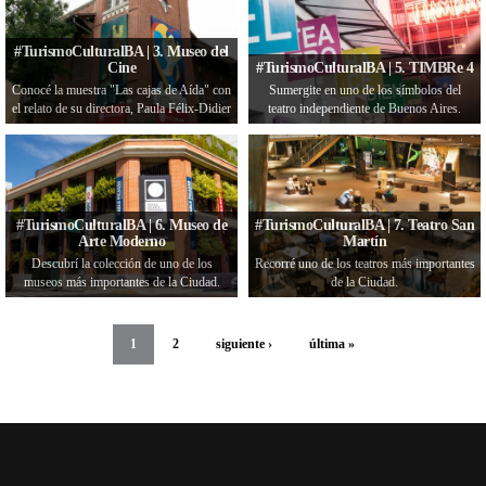
#TurismoCulturalBA | 3. Museo del
Cine
#TurismoCulturalBA | 5. TIMBRe 4
Conocé la muestra "Las cajas de Aída" con
Sumergite en uno de los símbolos del
el relato de su directora, Paula Félix-Didier
teatro independiente de Buenos Aires.
#TurismoCulturalBA | 6. Museo de
#TurismoCulturalBA | 7. Teatro San
Arte Moderno
Martín
Descubrí la colección de uno de los
Recorré uno de los teatros más importantes
museos más importantes de la Ciudad.
de la Ciudad.
1
2
siguiente ›
última »