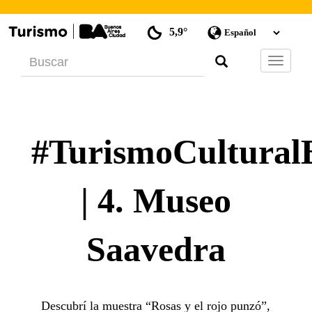
5,9°
Barra
de
Navegac
#TurismoCultura
| 4. Museo
Saavedra
Descubrí la muestra “Rosas y el rojo punzó”,