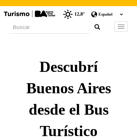
12,8°
Barra
de
Navegac
Descubrí
Buenos Aires
desde el Bus
Turístico