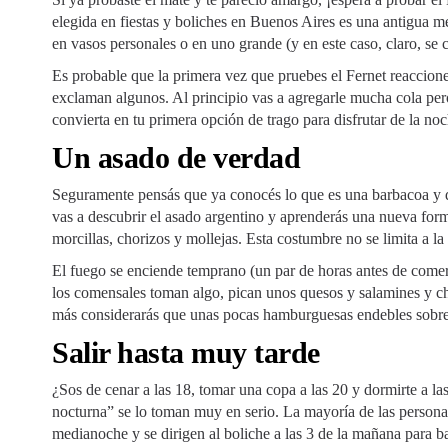
elegida en fiestas y boliches en Buenos Aires es una antigua me
en vasos personales o en uno grande (y en este caso, claro, se 
Es probable que la primera vez que pruebes el Fernet reaccio
exclaman algunos. Al principio vas a agregarle mucha cola per
convierta en tu primera opción de trago para disfrutar de la no
Un asado de verdad
Seguramente pensás que ya conocés lo que es una barbacoa y q
vas a descubrir el asado argentino y aprenderás una nueva forma
morcillas, chorizos y mollejas. Esta costumbre no se limita a 
El fuego se enciende temprano (un par de horas antes de comer)
los comensales toman algo, pican unos quesos y salamines y c
más considerarás que unas pocas hamburguesas endebles sobre 
Salir hasta muy tarde
¿Sos de cenar a las 18, tomar una copa a las 20 y dormirte a l
nocturna” se lo toman muy en serio. La mayoría de las personas
medianoche y se dirigen al boliche a las 3 de la mañana para ba