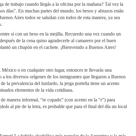
 de trabajo cuando llegás a la oficina por la mañana? Tal vez la
os días". En muchas partes del mundo, los besos y abrazos están
Buenos Aires todos se saludan con todos de esta manera, ya sea
s.
e entre sí con un beso en la mejilla. Recuerdo una vez cuando un
después de la cena quiso agradecerle al camarero por el buen
le plantó un chupón en el cachete. ¡Bienvenido a Buenos Aires!
, México o en cualquier otro lugar, entonces te llevarás una
 a los diversos orígenes de los inmigrantes que llegaron a Buenos
 de la prevalencia del lunfardo, la jerga porteña tiene un acento
minados elementos de la vida cotidiana.
 de manera informal, “re copado” (con acento en la “r”) para
ás al pie de la letra, es probable que para el final del día un local
l Fernet! La bebida alcohólica más popular de la Argentina y la más