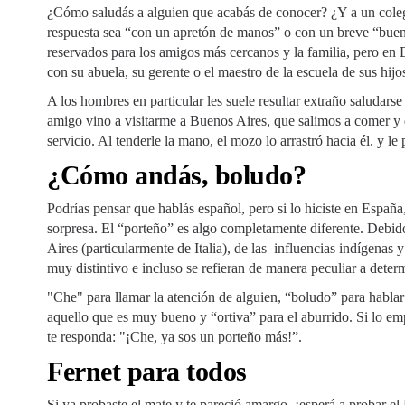
¿Cómo saludás a alguien que acabás de conocer? ¿Y a un colega
respuesta sea “con un apretón de manos” o con un breve “buen
reservados para los amigos más cercanos y la familia, pero en 
con su abuela, su gerente o el maestro de la escuela de sus hijo
A los hombres en particular les suele resultar extraño saludars
amigo vino a visitarme a Buenos Aires, que salimos a comer y 
servicio. Al tenderle la mano, el mozo lo arrastró hacia él. y 
¿Cómo andás, boludo?
Podrías pensar que hablás español, pero si lo hiciste en España
sorpresa. El “porteño” es algo completamente diferente. Debido
Aires (particularmente de Italia), de las influencias indígenas y
muy distintivo e incluso se refieran de manera peculiar a deter
"Che" para llamar la atención de alguien, “boludo” para hablar
aquello que es muy bueno y “ortiva” para el aburrido. Si lo emple
te responda: "¡Che, ya sos un porteño más!”.
Fernet para todos
Si ya probaste el mate y te pareció amargo, ¡esperá a probar e