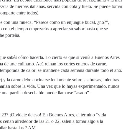
zcla de hierbas italianas, servida con cola y hielo. Se puede tomar
comparte entre todos).
nes con una mueca. “Parece como un enjuague bucal. ¿no?",
o con el tiempo empezarás a apreciar su sabor hasta que se
che porteña.
ue sabés cómo hacerla. Lo cierto es que si venís a Buenos Aires
 de arte culinario. Acá reinan los cortes enteros de carne,
la temporada de calor: se mantiene cada semana durante todo el año.
 y la carne debe cocinarse lentamente sobre las brasas, mientras
harlan sobre la vida. Una vez que lo hayas experimentado, nunca
una parrilla desechable puede llamarse “asado”.
as 23? ¡Olvidate de eso! En Buenos Aires, el término “vida
 cenan alrededor de las 21 o 22, salen a tomar algo a la
ilar hasta las 7 AM.