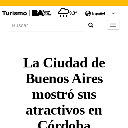
9,3°
Barra
de
Navegac
La Ciudad de
Buenos Aires
mostró sus
atractivos en
Córdoba