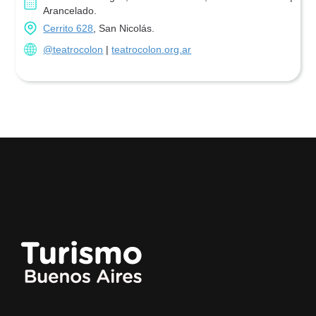
Arancelado.
Cerrito 628
, San Nicolás.
@teatrocolon
|
teatrocolon.org.ar