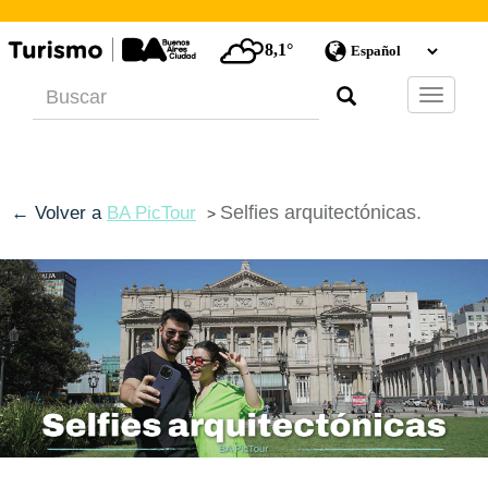
8,1°
Barra
de
Navegac
Selfies arquitectónicas.
← Volver a
BA PicTour
>