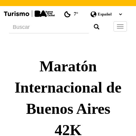
7°
Barra
de
Navegac
Maratón
Internacional de
Buenos Aires
42K